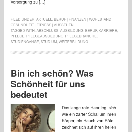
Versorgung zu […]
FILED UNDER:
AKTUELL
,
BERUF | FINANZEN | WOHLSTAND
,
GESUNDHEIT | FITNESS | AUSSEHEN
TAGGED WITH:
ABSCHLUSS
,
AUSBILDUNG
,
BERUF
,
KARRIERE
,
PFLEGE
,
PFLEGEAUSBILDUNG
,
PFLEGEBRANCHE
,
STUDIENGÄNGE
,
STUDIUM
,
WEITERBILDUNG
Bin ich schön? Was
Schönheit für uns
bedeutet
Das lange rote Haar legt sich
wie ein zarter Schal um ihren
Körper, ein Hauch von Röte
zeichnet sich auf ihren hellen