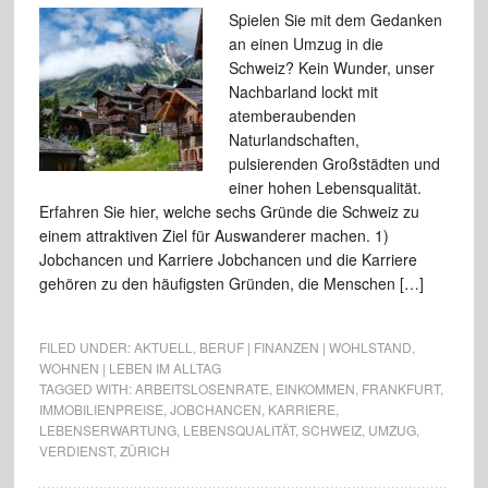
Spielen Sie mit dem Gedanken
an einen Umzug in die
Schweiz? Kein Wunder, unser
Nachbarland lockt mit
atemberaubenden
Naturlandschaften,
pulsierenden Großstädten und
einer hohen Lebensqualität.
Erfahren Sie hier, welche sechs Gründe die Schweiz zu
einem attraktiven Ziel für Auswanderer machen. 1)
Jobchancen und Karriere Jobchancen und die Karriere
gehören zu den häufigsten Gründen, die Menschen […]
FILED UNDER:
AKTUELL
,
BERUF | FINANZEN | WOHLSTAND
,
WOHNEN | LEBEN IM ALLTAG
TAGGED WITH:
ARBEITSLOSENRATE
,
EINKOMMEN
,
FRANKFURT
,
IMMOBILIENPREISE
,
JOBCHANCEN
,
KARRIERE
,
LEBENSERWARTUNG
,
LEBENSQUALITÄT
,
SCHWEIZ
,
UMZUG
,
VERDIENST
,
ZÜRICH