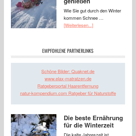
genießen
Wie Sie gut durch den Winter
kommen Schnee …
[Weiterlesen...]
EMPFOHLENE PARTNERLINKS
Schöne Bilder: Quaknet.de
www.elax-matratzen.de
Ratgeberportal Haarentfernung
natur-kompendium.com Ratgeber für Naturstoffe
Die beste Ernährung
für die Winterzeit
Die kalte Jahreszeit ist