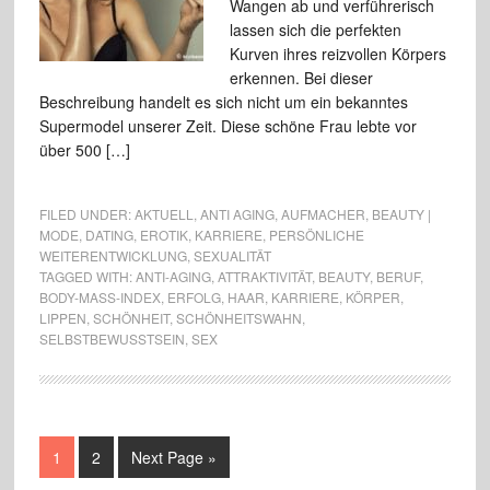
Wangen ab und verführerisch
lassen sich die perfekten
Kurven ihres reizvollen Körpers
erkennen. Bei dieser
Beschreibung handelt es sich nicht um ein bekanntes
Supermodel unserer Zeit. Diese schöne Frau lebte vor
über 500 […]
FILED UNDER:
AKTUELL
,
ANTI AGING
,
AUFMACHER
,
BEAUTY |
MODE
,
DATING
,
EROTIK
,
KARRIERE
,
PERSÖNLICHE
WEITERENTWICKLUNG
,
SEXUALITÄT
TAGGED WITH:
ANTI-AGING
,
ATTRAKTIVITÄT
,
BEAUTY
,
BERUF
,
BODY-MASS-INDEX
,
ERFOLG
,
HAAR
,
KARRIERE
,
KÖRPER
,
LIPPEN
,
SCHÖNHEIT
,
SCHÖNHEITSWAHN
,
SELBSTBEWUSSTSEIN
,
SEX
1
2
Next Page »