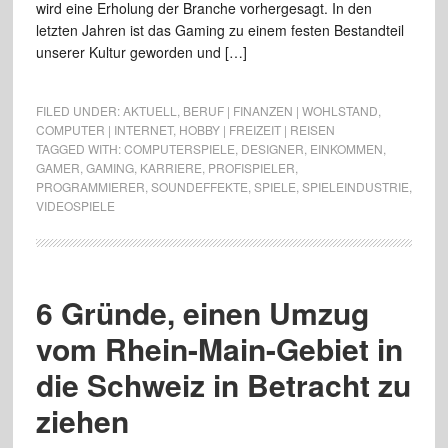
wird eine Erholung der Branche vorhergesagt. In den
letzten Jahren ist das Gaming zu einem festen Bestandteil
unserer Kultur geworden und […]
FILED UNDER:
AKTUELL
,
BERUF | FINANZEN | WOHLSTAND
,
COMPUTER | INTERNET
,
HOBBY | FREIZEIT | REISEN
TAGGED WITH:
COMPUTERSPIELE
,
DESIGNER
,
EINKOMMEN
,
GAMER
,
GAMING
,
KARRIERE
,
PROFISPIELER
,
PROGRAMMIERER
,
SOUNDEFFEKTE
,
SPIELE
,
SPIELEINDUSTRIE
,
VIDEOSPIELE
6 Gründe, einen Umzug
vom Rhein-Main-Gebiet in
die Schweiz in Betracht zu
ziehen