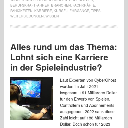
BERUFSKRAFTFAHRER
,
BRANCHEN
,
FACHKRÄFTE
,
FÄHIGKEITEN
,
KARRIERE
,
KURSE
,
LEHRGÄNGE
,
TIPPS
,
WEITERBILDUNGEN
,
WISSEN
Alles rund um das Thema:
Lohnt sich eine Karriere
in der Spieleindustrie?
Laut Experten von CyberGhost
wurden im Jahr 2021
insgesamt 191 Milliarden Dollar
für den Erwerb von Spielen,
Controllern und Abonnements
ausgegeben. 2022 sank diese
Zahl leicht auf 188 Milliarden
Dollar. Doch schon für 2023