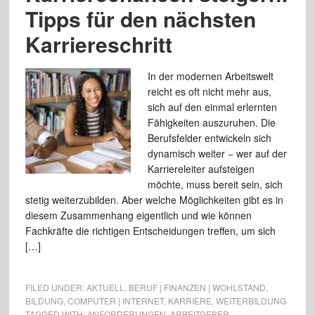
Tipps für den nächsten
Karriereschritt
In der modernen Arbeitswelt
reicht es oft nicht mehr aus,
sich auf den einmal erlernten
Fähigkeiten auszuruhen. Die
Berufsfelder entwickeln sich
dynamisch weiter − wer auf der
Karriereleiter aufsteigen
möchte, muss bereit sein, sich
stetig weiterzubilden. Aber welche Möglichkeiten gibt es in
diesem Zusammenhang eigentlich und wie können
Fachkräfte die richtigen Entscheidungen treffen, um sich
[…]
FILED UNDER:
AKTUELL
,
BERUF | FINANZEN | WOHLSTAND
,
BILDUNG
,
COMPUTER | INTERNET
,
KARRIERE
,
WEITERBILDUNG
TAGGED WITH:
ANFORDERUNGEN
,
ARBEITGEBER
,