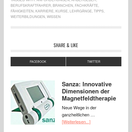
BERUFSKRAFTFAHRER
,
BRANCHEN
,
FACHKRÄFTE
,
FÄHIGKEITEN
,
KARRIERE
,
KURSE
,
LEHRGÄNGE
,
TIPPS
,
WEITERBILDUNGEN
,
WISSEN
SHARE & LIKE
FACEBOOK
TWITTER
Sanza: Innovative
Dimensionen der
Magnetfeldtherapie
Neue Wege in der
ganzheitlichen …
[Weiterlesen...]