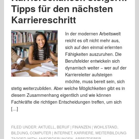
Tipps für den nächsten
Karriereschritt
In der modernen Arbeitswelt
reicht es oft nicht mehr aus,
sich auf den einmal erlernten
Fähigkeiten auszuruhen. Die
Berufsfelder entwickeln sich
dynamisch weiter − wer auf der
Karriereleiter aufsteigen
möchte, muss bereit sein, sich
stetig weiterzubilden. Aber welche Möglichkeiten gibt es in
diesem Zusammenhang eigentlich und wie können
Fachkräfte die richtigen Entscheidungen treffen, um sich
[…]
FILED UNDER:
AKTUELL
,
BERUF | FINANZEN | WOHLSTAND
,
BILDUNG
,
COMPUTER | INTERNET
,
KARRIERE
,
WEITERBILDUNG
TAGGED WITH:
ANFORDERUNGEN
,
ARBEITGEBER
,