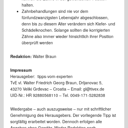
halten.
Zahnbehandlungen sind nie vor dem
fünfundzwanzigsten Lebensjahr abgeschlossen,
denn bis zu diesem Alter verändern sich Kiefer- und
Schädelknochen. Solange sollten die korrigierten
Zähne also immer wieder hinsichtlich ihrer Position
überprüft werden
Redaktion:
Walter Braun
Impressum
Herausgeber: tipps-vom-experten
TvE vl. Walter Friedrich Georg Braun, Drljanovac 5,
43270 Veliki Grđevac – Croatia – Email: gl@tivex.de
UID-Nr.: HR 92880568110 – Tel. 0049-171-5282838
Wiedergabe – auch auszugsweise – nur mit schriftlicher
Genehmigung des Herausgebers. Der vorliegende Tipp ist
sorgfältig erarbeitet worden. Dennoch erfolgen alle
Angaben ohne Gewähr. Weder Redaktion noch