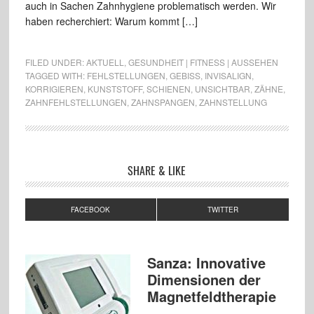
auch in Sachen Zahnhygiene problematisch werden. Wir
haben recherchiert: Warum kommt […]
FILED UNDER:
AKTUELL
,
GESUNDHEIT | FITNESS | AUSSEHEN
TAGGED WITH:
FEHLSTELLUNGEN
,
GEBISS
,
INVISALIGN
,
KORRIGIEREN
,
KUNSTSTOFF
,
SCHIENEN
,
UNSICHTBAR
,
ZÄHNE
,
ZAHNFEHLSTELLUNGEN
,
ZAHNSPANGEN
,
ZAHNSTELLUNG
SHARE & LIKE
FACEBOOK
TWITTER
Sanza: Innovative
Dimensionen der
Magnetfeldtherapie