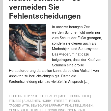
vermeiden Sie
Fehlentscheidungen
In unserer heutigen Zeit
werden Schuhe nicht mehr nur
zum Schutz der Füße getragen,
sondern sie dienen auch als
Modeobjekt und Statussymbol.
Das wiederum hat dazu
beigetragen, dass der Kauf von
Schuhen eine große
Herausforderung darstellen kann, da es eine Vielzahl von
Aspekten zu berücksichtigen gilt. Damit die
Kaufentscheidung nicht zu viel Zeit in Anspruch […]
FILED UNDER:
AKTUELL
,
BEAUTY | MODE
,
GESUNDHEIT |
FITNESS | AUSSEHEN
,
HOBBY | FREIZEIT | REISEN
TAGGED WITH:
BEWEGUNGSAPPARAT
,
FEHLSTELLUNGEN
,
GESUNDHEIT
,
HERSTELLUNGSBEDINGUNGEN
,
KAUF
,