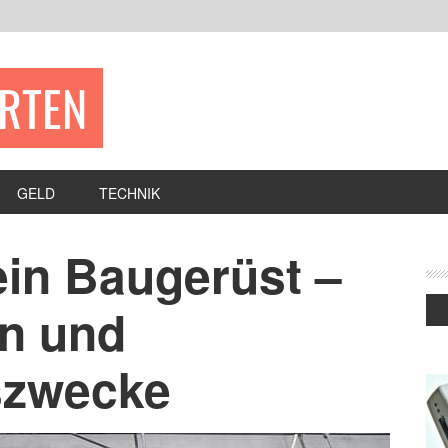
ERTEN
GELD
TECHNIK
ein Baugerüst –
en und
szwecke