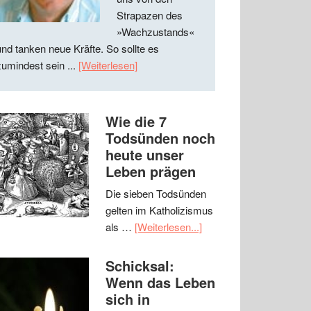
Strapazen des
»Wachzustands«
und tanken neue Kräfte. So sollte es
zumindest sein ...
[Weiterlesen]
Wie die 7
Todsünden noch
heute unser
Leben prägen
Die sieben Todsünden
gelten im Katholizismus
als …
[Weiterlesen...]
Schicksal:
Wenn das Leben
sich in