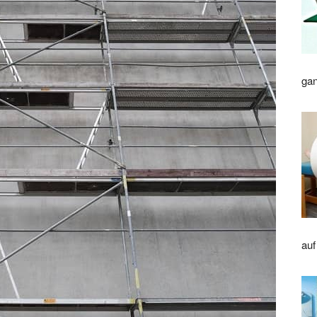
gan
auf