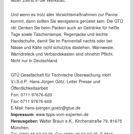
Und wenn es trotz aller Vorsichtsmaßnahmen zur Panne
kommt, dann sollten Sie wenigstens gerüstet sein. Die GTÜ
rät: Denken Sie beim Packen auch an Getränke für heiße
Tage sowie Taschenlampe, Regenjacke und leichte
Handschuhe, damit Sie im Pannenfall nachts oder bei
Nässe und Kälte nicht schutzlos dastehen. Warnweste,
Warndreieck und Verbandskasten sind ohnehin Pflicht.
Nicht nur in Deutschland.
GTÜ Gesellschaft für Technische Überwachung mbH
V.i.S.d.P.: Hans-Jürgen Götz, Leiter Presse und
Öffentlichkeitsarbeit
Fon: 0711 97676-620
Fax: 0711 97676-609
E-Mail: hans-juergen.goetz@gtue.de
Impressum:
www.tipps-vom-experten.de
Herausgeber:
Walter Braun e.K., Kirchenstraße 79, 81675
München,
Tel. (089) 45 07 97 25, Fax (089) 45 07 97 75, E-Mail: