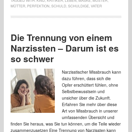
TAGGED WITH:
KIND
,
KRITIKER
,
LEBEN
,
MASKE
,
MUSTER
,
MÜTTER
,
PERFEKTION
,
SCHULD
,
SCHULDIGE
,
VATER
Die Trennung von einem
Narzissten – Darum ist es
so schwer
Narzisstischer Missbrauch kann
dazu führen, dass sich die
Opfer erschüttert fühlen, ohne
Selbstbewusstsein und
unsicher über die Zukunft.
Erfahren Sie mehr über diese
Art von Missbrauch in unserer
umfassenden Übersicht und
finden Sie heraus, was Sie tun können, um die Teile wieder
zusammenzusetzen Eine Trennung von Narzissten kann