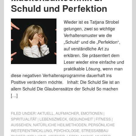
Schuld und Perfektion
Wieder ist es Tatjana Strobel
gelungen, zwei so wichtige
Verhaltensmuster wie die
„Schuld“ und die „Perfektion“,
auf verständliche Art zu
erklären. Sie präsentiert dem
Leser wieder eine einfache und
praktikable Lösung, wenn man
diese negativen Verhaltensprogramme dauerhaft ins
Positive verändern möchte. Inhalt: Die Schuld Sie ist an
allem Schuld Die Glaubenssätze der Schuld So machen
[…]
FILED UNDER:
AKTUELL
,
AUFMACHER
,
EMOTIONEN |
SPIRITUALITÄT | LEBENSZWECK
,
GESUNDHEIT | FITNESS |
AUSSEHEN
,
NATÜRLICHE HEILMETHODEN
,
PERSÖNLICHE
WEITERENTWICKLUNG
,
PSYCHOLOGIE
,
STRESSABBAU