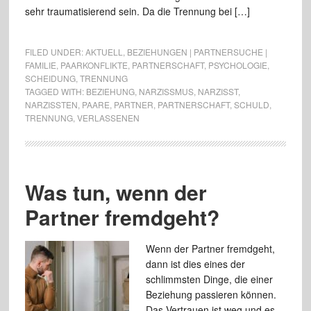
sehr traumatisierend sein. Da die Trennung bei […]
FILED UNDER:
AKTUELL
,
BEZIEHUNGEN | PARTNERSUCHE |
FAMILIE
,
PAARKONFLIKTE
,
PARTNERSCHAFT
,
PSYCHOLOGIE
,
SCHEIDUNG
,
TRENNUNG
TAGGED WITH:
BEZIEHUNG
,
NARZISSMUS
,
NARZISST
,
NARZISSTEN
,
PAARE
,
PARTNER
,
PARTNERSCHAFT
,
SCHULD
,
TRENNUNG
,
VERLASSENEN
Was tun, wenn der
Partner fremdgeht?
Wenn der Partner fremdgeht,
dann ist dies eines der
schlimmsten Dinge, die einer
Beziehung passieren können.
Das Vertrauen ist weg und es