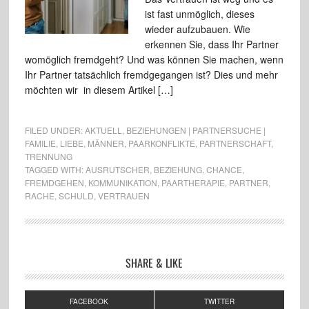
ist fast unmöglich, dieses
wieder aufzubauen. Wie
erkennen Sie, dass Ihr Partner
womöglich fremdgeht? Und was können Sie machen, wenn
Ihr Partner tatsächlich fremdgegangen ist? Dies und mehr
möchten wir in diesem Artikel […]
FILED UNDER:
AKTUELL
,
BEZIEHUNGEN | PARTNERSUCHE |
FAMILIE
,
LIEBE
,
MÄNNER
,
PAARKONFLIKTE
,
PARTNERSCHAFT
,
TRENNUNG
TAGGED WITH:
AUSRUTSCHER
,
BEZIEHUNG
,
CHANCE
,
FREMDGEHEN
,
KOMMUNIKATION
,
PAARTHERAPIE
,
PARTNER
,
RACHE
,
SCHULD
,
VERTRAUEN
SHARE & LIKE
FACEBOOK
TWITTER