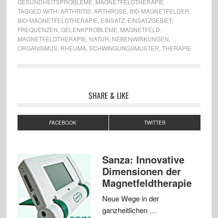
GESUNDHEITSPROBLEME
,
MAGNETFELDTHERAPIE
TAGGED WITH:
ARTHRITIS
,
ARTHROSE
,
BIO-MAGNETFELDER
,
BIO-MAGNETFELDTHERAPIE
,
EINSATZ
,
EINSATZGEBIET
,
FREQUENZEN
,
GELENKPROBLEME
,
MAGNETFELD
,
MAGNETFELDTHERAPIE
,
NATUR
,
NEBENWIRKUNGEN
,
ORGANISMUS
,
RHEUMA
,
SCHWINGUNGSMUSTER
,
THERAPIE
SHARE & LIKE
FACEBOOK
TWITTER
Sanza: Innovative
Dimensionen der
Magnetfeldtherapie
Neue Wege in der
ganzheitlichen …