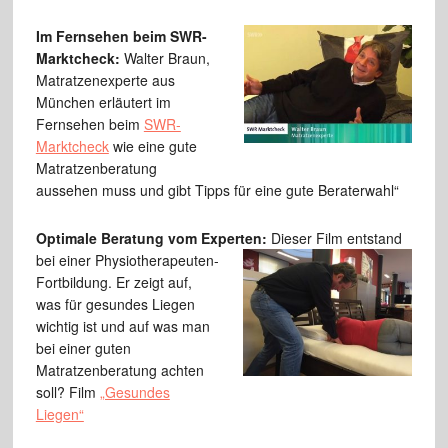
Im Fernse
hen beim SWR-
Marktcheck:
Walter Braun,
Matratzenexperte aus
München erläutert im
Fernsehen beim
SWR-
Marktcheck
wie eine gute
Matratzenberatung
aussehen muss und gibt Tipps für eine gute Beraterwahl“
Optimale Beratung vom Experten:
Dieser Film entstand
bei einer
Physiotherapeuten-
Fortbildung. Er zeigt auf,
was für gesundes Liegen
wichtig ist und auf was man
bei einer guten
Matratzenberatung achten
soll? Film
„Gesundes
Liegen“