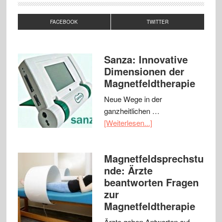
FACEBOOK
TWITTER
Sanza: Innovative
Dimensionen der
Magnetfeldtherapie
Neue Wege in der
ganzheitlichen …
[Weiterlesen...]
Magnetfeldsprechstu
nde: Ärzte
beantworten Fragen
zur
Magnetfeldtherapie
Ärzte geben Antworten auf