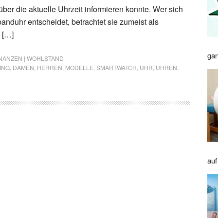
ber die aktuelle Uhrzeit informieren konnte. Wer sich
anduhr entscheidet, betrachtet sie zumeist als
 […]
gan
INANZEN | WOHLSTAND
ING
,
DAMEN
,
HERREN
,
MODELLE
,
SMARTWATCH
,
UHR
,
UHREN
,
auf