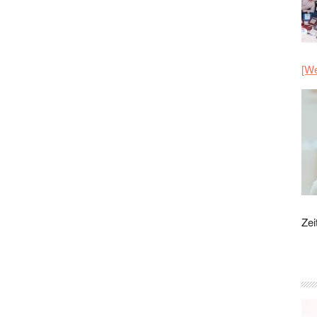
[We
Zei