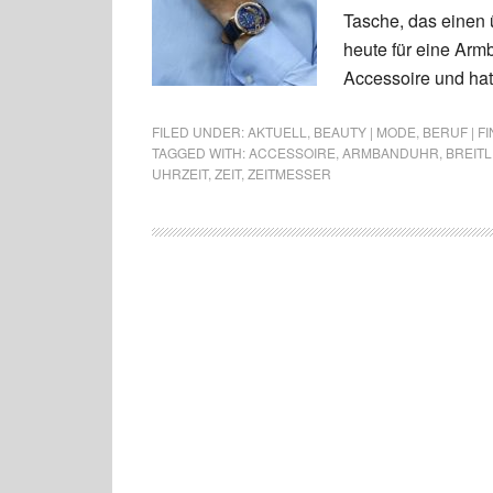
Tasche, das einen ü
heute für eine Armb
Accessoire und hat
FILED UNDER:
AKTUELL
,
BEAUTY | MODE
,
BERUF | F
TAGGED WITH:
ACCESSOIRE
,
ARMBANDUHR
,
BREITL
UHRZEIT
,
ZEIT
,
ZEITMESSER