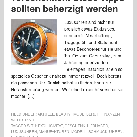
sollten beherzigt werden
Luxusuhren sind nicht nur
preislich etwas Exklusives,
sondern in Verarbeitung,
Tragegefühl und Statement
etwas Besonderes für sie und
ihn. Ob zum Geburtstag, zum
Jahrestag oder zu den
Feiertagen, natürlich ist ein so
spezielles Geschenk nahezu immer reizvoll. Doch bereits
die passende Uhr für sich selbst zu finden, kann zur
Herausforderung werden. Wer eine Luxusuhr verschenken
möchte, […]
FILED UNDER:
AKTUELL
,
BEAUTY | MODE
,
BERUF | FINANZEN |
WOHLSTAND
TAGGED WITH:
EXCLUSIVITÄT
,
GESCHENK
,
LIEBHABER
,
LUXUSUHREN
,
MANUFAKTUREN
,
MODELL
,
SCHMUCK
,
UHREN
,