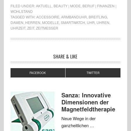
FILED UNDER:
AKTUELL
,
BEAUTY | MODE
,
BERUF | FINANZEN |
WOHLSTAND
TAGGED WITH:
ACCESSOIRE
,
ARMBANDUHR
,
BREITLING
,
DAMEN
,
HERREN
,
MODELLE
,
SMARTWATCH
,
UHR
,
UHREN
,
UHRZEIT
,
ZEIT
,
ZEITMESSER
SHARE & LIKE
FACEBOOK
TWITTER
Sanza: Innovative
Dimensionen der
Magnetfeldtherapie
Neue Wege in der
ganzheitlichen …