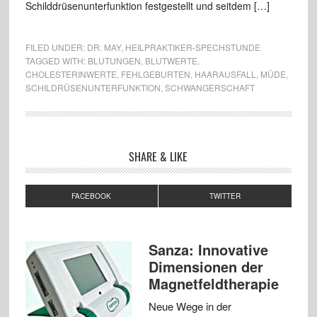
Schilddrüsenunterfunktion festgestellt und seitdem […]
FILED UNDER:
DR. MAY
,
HEILPRAKTIKER-SPECHSTUNDE
TAGGED WITH:
BLUTUNGEN
,
BLUTWERTE
,
CHOLESTERINWERTE
,
FEHLGEBURTEN
,
HAARAUSFALL
,
MÜDE
,
SCHILDRÜSENUNTERFUNKTION
,
SCHWANGERSCHAFT
SHARE & LIKE
FACEBOOK
TWITTER
Sanza: Innovative
Dimensionen der
Magnetfeldtherapie
Neue Wege in der