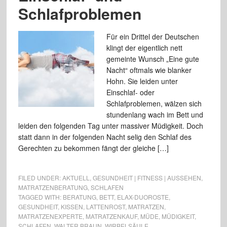
Schlafproblemen
Für ein Drittel der Deutschen
klingt der eigentlich nett
gemeinte Wunsch „Eine gute
Nacht“ oftmals wie blanker
Hohn. Sie leiden unter
Einschlaf- oder
Schlafproblemen, wälzen sich
stundenlang wach im Bett und
leiden den folgenden Tag unter massiver Müdigkeit. Doch
statt dann in der folgenden Nacht selig den Schlaf des
Gerechten zu bekommen fängt der gleiche […]
FILED UNDER:
AKTUELL
,
GESUNDHEIT | FITNESS | AUSSEHEN
,
MATRATZENBERATUNG
,
SCHLAFEN
TAGGED WITH:
BERATUNG
,
BETT
,
ELAX-DUOROSTE
,
GESUNDHEIT
,
KISSEN
,
LATTENROST
,
MATRATZEN
,
MATRATZENEXPERTE
,
MATRATZENKAUF
,
MÜDE
,
MÜDIGKEIT
,
SCHLAFEN
,
WALTER BRAUN
,
WIRBELSÄULE