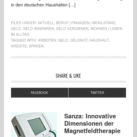
in den deutschen Haushalten […]
FILED UNDER:
AKTUELL
,
BERUF | FINANZEN | WOHLSTAND
,
GELD
,
GELD ANSPAREN
,
GELD VERDIENEN
,
WOHNEN | LEBEN
IM ALLTAG
TAGGED WITH:
ARBEITEN
,
GELD
,
GELDNOT
,
HAUSHALT
,
KREDITE
,
SPAREN
SHARE & LIKE
FACEBOOK
TWITTER
Sanza: Innovative
Dimensionen der
Magnetfeldtherapie