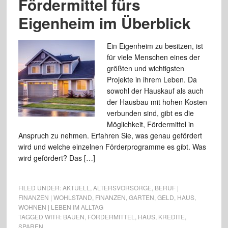
Fördermittel fürs
Eigenheim im Überblick
Ein Eigenheim zu besitzen, ist
für viele Menschen eines der
größten und wichtigsten
Projekte in ihrem Leben. Da
sowohl der Hauskauf als auch
der Hausbau mit hohen Kosten
verbunden sind, gibt es die
Möglichkeit, Fördermittel in
Anspruch zu nehmen. Erfahren Sie, was genau gefördert
wird und welche einzelnen Förderprogramme es gibt. Was
wird gefördert? Das […]
FILED UNDER:
AKTUELL
,
ALTERSVORSORGE
,
BERUF |
FINANZEN | WOHLSTAND
,
FINANZEN
,
GARTEN
,
GELD
,
HAUS
,
WOHNEN | LEBEN IM ALLTAG
TAGGED WITH:
BAUEN
,
FÖRDERMITTEL
,
HAUS
,
KREDITE
,
SPAREN