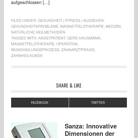
aufgeschlossen […]
FILED UNDER:
GESUNDHEIT | FITNESS | AUSSEHEN
,
GESUNDHEITSPROBLEME
,
MAGNETFELDTHERAPIE
,
MEDIZIN
,
NATÜRLICHE HEILMETHODEN
TAGGED WITH:
ANGSTPATIENT
,
GERD HAUSMANN
,
MAGNETFELDTHERAPIE
,
OPERATION
,
WUNDHEILUNGSPROZESS
,
ZAHNARZTPRAXIS
,
ZAHNHEILKUNDE
SHARE & LIKE
FACEBOOK
TWITTER
Sanza: Innovative
Dimensionen der