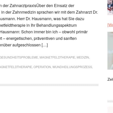
n der ZahnarztpraxisÜber den Einsatz der
 in der Zahnmedizin sprachen wir mit dem Zahnarzt Dr.
ausmann. Herr Dr. Hausmann, was hat Sie dazu
[We
etfeldtherapie in Ihr Behandlungsspektrum
Hausmann: Schon immer bin ich – obwohl primär
ert – energetischen, präventiven und sanften
nüber aufgeschlossen […]
GESUNDHEITSPROBLEME
,
MAGNETFELDTHERAPIE
,
MEDIZIN
,
AGNETFELDTHERAPIE
,
OPERATION
,
WUNDHEILUNGSPROZESS
,
Zei