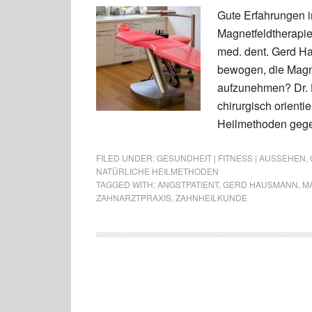
Gute Erfahrungen i
Magnetfeldtherapie
med. dent. Gerd H
bewogen, die Magn
aufzunehmen? Dr. 
chirurgisch orienti
Heilmethoden gege
FILED UNDER:
GESUNDHEIT | FITNESS | AUSSEHEN
,
NATÜRLICHE HEILMETHODEN
TAGGED WITH:
ANGSTPATIENT
,
GERD HAUSMANN
,
M
ZAHNARZTPRAXIS
,
ZAHNHEILKUNDE