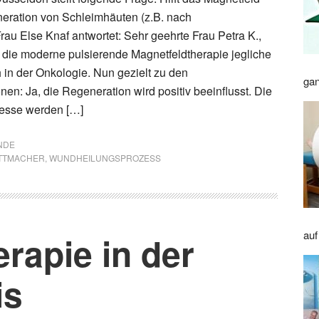
eration von Schleimhäuten (z.B. nach
au Else Knaf antwortet: Sehr geehrte Frau Petra K.,
zt die moderne pulsierende Magnetfeldtherapie jegliche
 in der Onkologie. Nun gezielt zu den
gan
onen: Ja, die Regeneration wird positiv beeinflusst. Die
esse werden […]
NDE
TTMACHER
,
WUNDHEILUNGSPROZESS
auf
rapie in der
is