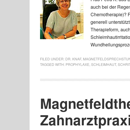
auch bei der Regen
Chemotherapie)? Fr
generell unterstüt
Therapieform, auch
Schleimhautirritati
Wundheilungsproz
FILED UNDER:
DR. KNAF
,
MAGNETFELDSPRECHSTU
TAGGED WITH:
PROPHYLAXE
,
SCHLEIMHAUT
,
SCHRI
Magnetfeldthe
Zahnarztprax