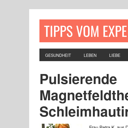
TIPPS VOM EXP
GESUNDHEIT
LEBEN
LIEBE
Pulsierende
Magnetfeldthe
Schleimhautir
Frau Petra K. aus D