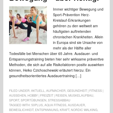
Immer wichtiger Bewegung und
Sport-Prävention Herz-
Kreislauf-Erkrankungen
gehören zu den weltweit am
häufigsten auftretenden
chronischen Krankheiten. Allein
in Europa sind sie Ursache von
mehr als der Hälfte aller
Todesfälle bei Menschen über 65 Jahre. Ausdauer- und
Entspannungstraining bieten hier sehr wirksame präventive
Methoden, die sich auf alle Risikofaktoren positiv auswirken
können, Heiko Czichoschewski erläutert hierzu: Ein
gesundheitsorientiertes Ausdauertraining […]
FILED UNDER:
AKTUELL
,
AUFMACHER
,
GESUNDHEIT | FITNESS |
AUSSEHEN
,
HOBBY | FREIZEIT | REISEN
,
MUSKELAUFBAU
,
SPORT
,
SPORTÜBUNGEN
,
STRESSABBAU
TAGGED WITH:
50PLUS
,
AQUA FITNESS
,
AUSDAUER
,
BEWEGLICHKEIT
,
ENTSPANNUNG
,
KRAFT
,
NORDIC WALKING
,