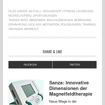
FILED UNDER:
AKTUELL
,
GESUNDHEIT | FITNESS | AUSSEHEN
,
MUSKELAUFBAU
,
SPORTÜBUNGEN
TAGGED WITH:
ABNEHMEN
,
BAUCHUEBUNGEN
,
BEWEGUNG
,
ERNÄHRUNG
,
KICK ASS
,
MOTIVATION
,
POUEBUNGEN
,
TRAINING
,
ÜBUNGEN
,
WORKOUT
SHARE & LIKE
FACEBOOK
TWITTER
Sanza: Innovative
Dimensionen der
Magnetfeldtherapie
Neue Wege in der