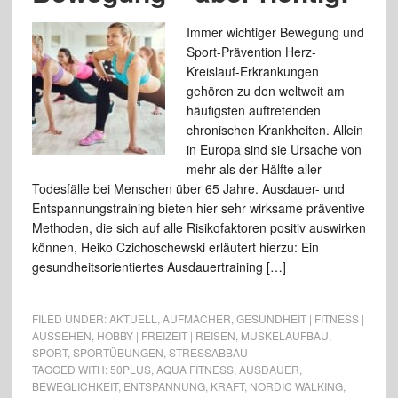
Immer wichtiger Bewegung und
Sport-Prävention Herz-
Kreislauf-Erkrankungen
gehören zu den weltweit am
häufigsten auftretenden
chronischen Krankheiten. Allein
in Europa sind sie Ursache von
mehr als der Hälfte aller
Todesfälle bei Menschen über 65 Jahre. Ausdauer- und
Entspannungstraining bieten hier sehr wirksame präventive
Methoden, die sich auf alle Risikofaktoren positiv auswirken
können, Heiko Czichoschewski erläutert hierzu: Ein
gesundheitsorientiertes Ausdauertraining […]
FILED UNDER:
AKTUELL
,
AUFMACHER
,
GESUNDHEIT | FITNESS |
AUSSEHEN
,
HOBBY | FREIZEIT | REISEN
,
MUSKELAUFBAU
,
SPORT
,
SPORTÜBUNGEN
,
STRESSABBAU
TAGGED WITH:
50PLUS
,
AQUA FITNESS
,
AUSDAUER
,
BEWEGLICHKEIT
,
ENTSPANNUNG
,
KRAFT
,
NORDIC WALKING
,