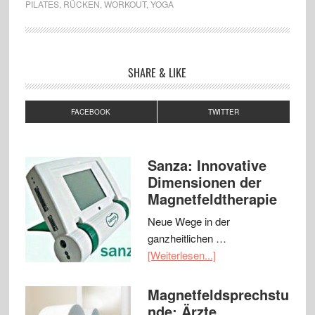
PILATES
,
RÜCKEN
,
WORKOUT
,
YOGA
SHARE & LIKE
FACEBOOK
TWITTER
Sanza: Innovative
Dimensionen der
Magnetfeldtherapie
Neue Wege in der
ganzheitlichen …
[Weiterlesen...]
Magnetfeldsprechstu
nde: Ärzte