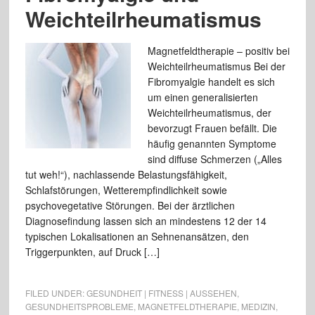
Weichteilrheumatismus
Magnetfeldtherapie – positiv bei
Weichteilrheumatismus Bei der
Fibromyalgie handelt es sich
um einen generalisierten
Weichteilrheumatismus, der
bevorzugt Frauen befällt. Die
häufig genannten Symptome
sind diffuse Schmerzen („Alles
tut weh!“), nachlassende Belastungsfähigkeit,
Schlafstörungen, Wetterempfindlichkeit sowie
psychovegetative Störungen. Bei der ärztlichen
Diagnosefindung lassen sich an mindestens 12 der 14
typischen Lokalisationen an Sehnenansätzen, den
Triggerpunkten, auf Druck […]
FILED UNDER:
GESUNDHEIT | FITNESS | AUSSEHEN
,
GESUNDHEITSPROBLEME
,
MAGNETFELDTHERAPIE
,
MEDIZIN
,