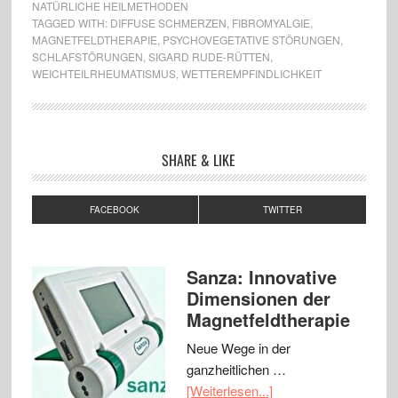
NATÜRLICHE HEILMETHODEN
TAGGED WITH:
DIFFUSE SCHMERZEN
,
FIBROMYALGIE
,
MAGNETFELDTHERAPIE
,
PSYCHOVEGETATIVE STÖRUNGEN
,
SCHLAFSTÖRUNGEN
,
SIGARD RUDE-RÜTTEN
,
WEICHTEILRHEUMATISMUS
,
WETTEREMPFINDLICHKEIT
SHARE & LIKE
FACEBOOK
TWITTER
Sanza: Innovative
Dimensionen der
Magnetfeldtherapie
Neue Wege in der
ganzheitlichen …
[Weiterlesen...]