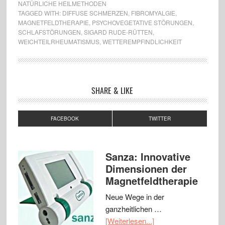
NATÜRLICHE HEILMETHODEN
TAGGED WITH:
DIFFUSE SCHMERZEN
,
FIBROMYALGIE
,
MAGNETFELDTHERAPIE
,
PSYCHOVEGETATIVE STÖRUNGEN
,
SCHLAFSTÖRUNGEN
,
SIGARD RUDE-RÜTTEN
,
WEICHTEILRHEUMATISMUS
,
WETTEREMPFINDLICHKEIT
SHARE & LIKE
FACEBOOK
TWITTER
Sanza: Innovative
Dimensionen der
Magnetfeldtherapie
Neue Wege in der
ganzheitlichen …
[Weiterlesen...]