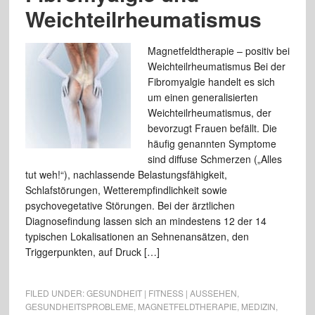
Weichteilrheumatismus
Magnetfeldtherapie – positiv bei
Weichteilrheumatismus Bei der
Fibromyalgie handelt es sich
um einen generalisierten
Weichteilrheumatismus, der
bevorzugt Frauen befällt. Die
häufig genannten Symptome
sind diffuse Schmerzen („Alles
tut weh!“), nachlassende Belastungsfähigkeit,
Schlafstörungen, Wetterempfindlichkeit sowie
psychovegetative Störungen. Bei der ärztlichen
Diagnosefindung lassen sich an mindestens 12 der 14
typischen Lokalisationen an Sehnenansätzen, den
Triggerpunkten, auf Druck […]
FILED UNDER:
GESUNDHEIT | FITNESS | AUSSEHEN
,
GESUNDHEITSPROBLEME
,
MAGNETFELDTHERAPIE
,
MEDIZIN
,