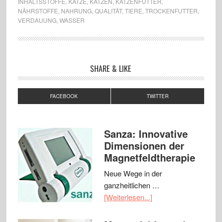
INHALTSSTOFFE
,
KATZE
,
KATZEN
,
KATZENFUTTER
,
NÄHRSTOFFE
,
NAHRUNG
,
QUALITÄT
,
TIERE
,
TROCKENFUTTER
,
VERDAUUNG
,
WASSER
SHARE & LIKE
FACEBOOK
TWITTER
Sanza: Innovative
Dimensionen der
Magnetfeldtherapie
Neue Wege in der
ganzheitlichen …
[Weiterlesen...]