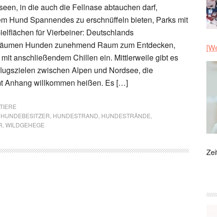
en, in die auch die Fellnase abtauchen darf,
em Hund Spannendes zu erschnüffeln bieten, Parks mit
lflächen für Vierbeiner: Deutschlands
 räumen Hunden zunehmend Raum zum Entdecken,
[We
mit anschließendem Chillen ein. Mittlerweile gibt es
lugszielen zwischen Alpen und Nordsee, die
t Anhang willkommen heißen. Es […]
TIERE
,
HUNDEBESITZER
,
HUNDESTRAND
,
HUNDESTRÄNDE
,
R
,
WILDGEHEGE
Zei