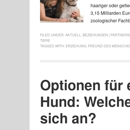
haariger oder gefie
3,15 Milliarden Eu
zoologischer Fachb
FILED UNDER:
AKTUELL
,
BEZIEHUNGEN | PARTNERSU
TIERE
TAGGED WITH:
ERZIEHUNG
,
FREUND DES MENSCHE
Optionen für 
Hund: Welche 
sich an?