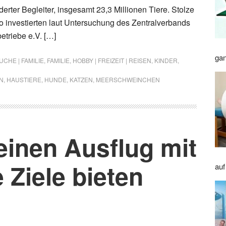
derter Begleiter, insgesamt 23,3 Millionen Tiere. Stolze
ro investierten laut Untersuchung des Zentralverbands
etriebe e.V. […]
gan
CHE | FAMILIE
,
FAMILIE
,
HOBBY | FREIZEIT | REISEN
,
KINDER
,
N
,
HAUSTIERE
,
HUNDE
,
KATZEN
,
MEERSCHWEINCHEN
einen Ausflug mit
Ziele bieten
auf