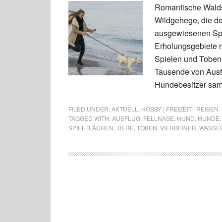
Romantische Waldse
Wildgehege, die d
ausgewiesenen Spie
Erholungsgebiete
Spielen und Toben 
Tausende von Ausf
Hundebesitzer sam
FILED UNDER:
AKTUELL
,
HOBBY | FREIZEIT | REISEN
,
TAGGED WITH:
AUSFLUG
,
FELLNASE
,
HUND
,
HUNDE
SPIELFLÄCHEN
,
TIERE
,
TOBEN
,
VIERBEINER
,
WASSE