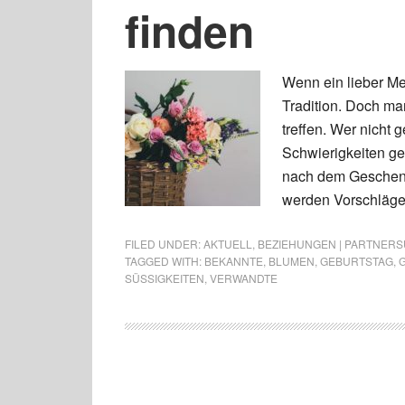
finden
Wenn ein lieber Me
Tradition. Doch man
treffen. Wer nicht 
Schwierigkeiten ge
nach dem Geschenk
werden Vorschläge
FILED UNDER:
AKTUELL
,
BEZIEHUNGEN | PARTNERSU
TAGGED WITH:
BEKANNTE
,
BLUMEN
,
GEBURTSTAG
,
SÜSSIGKEITEN
,
VERWANDTE