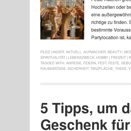
Hochzeiten oder be
eine außergewöhnli
richtige zu finden
bestimmte Vorausse
Partylocation ist, 
FILED UNDER:
AKTUELL
,
AUFMACHER
,
BEAUTY | MO
SPIRITUALITÄT | LEBENSZWECK
,
HOBBY | FREIZEIT | 
TAGGED WITH:
ANREISE
,
FEIERN
,
FEST
,
FESTE
,
GEBU
RAUMGRÖSSE
,
SICHERHEIT
,
TANZFLÄCHE
,
THEKE
,
V
5 Tipps, um d
Geschenk für