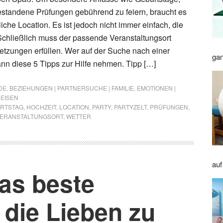
standene Prüfungen gebührend zu feiern, braucht es
che Location. Es ist jedoch nicht immer einfach, die
. Schließlich muss der passende Veranstaltungsort
tzungen erfüllen. Wer auf der Suche nach einer
gan
kann diese 5 Tipps zur Hilfe nehmen. Tipp […]
DE
,
BEZIEHUNGEN | PARTNERSUCHE | FAMILIE
,
EMOTIONEN |
REISEN
RTSTAG
,
HOCHZEIT
,
LOCATION
,
PARTY
,
PARTYZELT
,
PRÜFUNGEN
,
ERANSTALTUNGSORT
,
WETTER
auf
as beste
 die Lieben zu