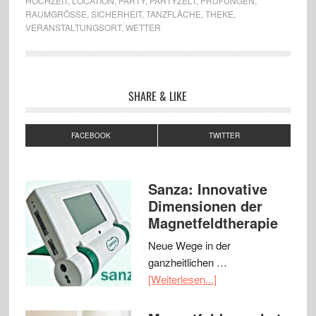
HOCHZEIT
,
LOCATION
,
PARTY
,
PARTYZELT
,
PRÜFUNGEN
,
RAUMGRÖSSE
,
SICHERHEIT
,
TANZFLÄCHE
,
THEKE
,
VERANSTALTUNGSORT
,
WETTER
SHARE & LIKE
FACEBOOK
TWITTER
Sanza: Innovative
Dimensionen der
Magnetfeldtherapie
Neue Wege in der
ganzheitlichen …
[Weiterlesen...]