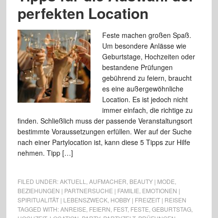
perfekten Location
Feste machen großen Spaß.
Um besondere Anlässe wie
Geburtstage, Hochzeiten oder
bestandene Prüfungen
gebührend zu feiern, braucht
es eine außergewöhnliche
Location. Es ist jedoch nicht
immer einfach, die richtige zu
finden. Schließlich muss der passende Veranstaltungsort
bestimmte Voraussetzungen erfüllen. Wer auf der Suche
nach einer Partylocation ist, kann diese 5 Tipps zur Hilfe
nehmen. Tipp […]
FILED UNDER:
AKTUELL
,
AUFMACHER
,
BEAUTY | MODE
,
BEZIEHUNGEN | PARTNERSUCHE | FAMILIE
,
EMOTIONEN |
SPIRITUALITÄT | LEBENSZWECK
,
HOBBY | FREIZEIT | REISEN
TAGGED WITH:
ANREISE
,
FEIERN
,
FEST
,
FESTE
,
GEBURTSTAG
,