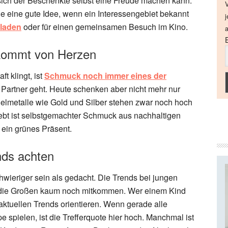
t sich der Beschenkte selbst eine Freude machen kann.
V
ne eine gute Idee, wenn ein Interessengebiet bekannt
j
laden
oder für einen gemeinsamen Besuch im Kino.
a
kommt von Herzen
 klingt, ist
Schmuck noch immer eines der
Partner geht. Heute schenken aber nicht mehr nur
lmetalle wie Gold und Silber stehen zwar noch hoch
liebt ist selbstgemachter Schmuck aus nachhaltigen
r ein grünes Präsent.
nds achten
ieriger sein als gedacht. Die Trends bei jungen
s die Großen kaum noch mitkommen. Wer einem Kind
aktuellen Trends orientieren. Wenn gerade alle
spielen, ist die Trefferquote hier hoch. Manchmal ist