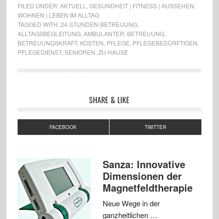
FILED UNDER:
AKTUELL
,
GESUNDHEIT | FITNESS | AUSSEHEN
,
WOHNEN | LEBEN IM ALLTAG
TAGGED WITH:
24-STUNDEN-BETREUUNG
,
ALLTAGSBEGLEITUNG
,
AMBULANTER
,
BETREUUNG
,
BETREUUNGSKRAFT
,
KOSTEN
,
PFLEGE
,
PFLEGEBEDÜRFTIGEN
,
PFLEGEDIENST
,
SENIOREN
,
ZU HAUSE
SHARE & LIKE
FACEBOOK
TWITTER
Sanza: Innovative
Dimensionen der
Magnetfeldtherapie
Neue Wege in der
ganzheitlichen …