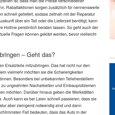
zteilen ist, dass man die Preise verschiedener
ann. Rabattaktionen sorgen zusätzlich für nennenswerte
n schnell geliefert, sodass zeitnah mit der Reparatur
unft über ein Teil oder die Lieferzeit benötigt, kann
ie Hotline persönlich beraten lassen. So geht auch der
tuelle Fragen können geklärt werden, bevor vielleicht
itbringen – Geht das?
en Ersatzteile mitzubringen. Das hat nicht nur den
dern vielmehr möchten sie die Schwierigkeiten
können. Besonders bei unbekannten Teileherstellern
es zu ungeahnten Nacharbeiten und Einbauproblemen
den möchten. Darüber hinaus geben die Werkstätten
ie. Auch kann es bei Laien schnell passieren, dass sie
ratur aber zwingend notwendig sind und dann
chlimmsten Fall bedeuten, dass das Auto in der