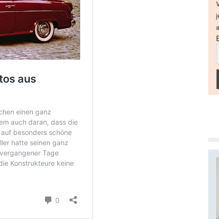
V
j
a