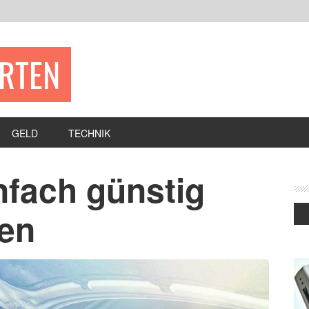
ERTEN
GELD
TECHNIK
infach günstig
len