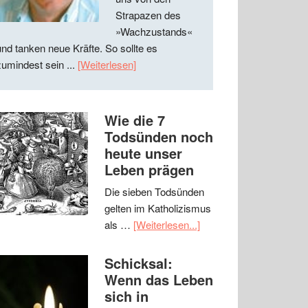
Strapazen des
»Wachzustands«
und tanken neue Kräfte. So sollte es
zumindest sein ...
[Weiterlesen]
Wie die 7
Todsünden noch
heute unser
Leben prägen
Die sieben Todsünden
gelten im Katholizismus
als …
[Weiterlesen...]
Schicksal:
Wenn das Leben
sich in