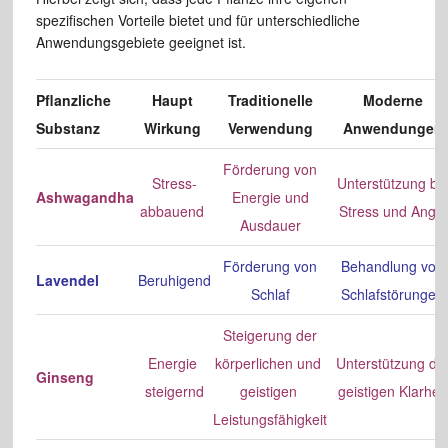
spezifischen Vorteile bietet und für unterschiedliche
Anwendungsgebiete geeignet ist.
Pflanzliche
Haupt
Traditionelle
Moderne
Substanz
Wirkung
Verwendung
Anwendungen
Förderung von
Stress-
Unterstützung be
Ashwagandha
Energie und
abbauend
Stress und Angst
Ausdauer
Förderung von
Behandlung von
Lavendel
Beruhigend
Schlaf
Schlafstörungen
Steigerung der
Energie
körperlichen und
Unterstützung de
Ginseng
steigernd
geistigen
geistigen Klarheit
Leistungsfähigkeit