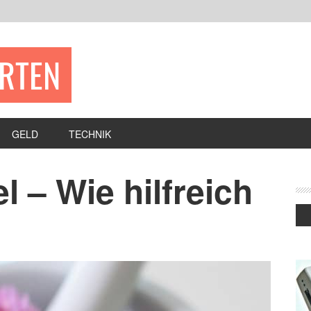
ERTEN
GELD
TECHNIK
l – Wie hilfreich