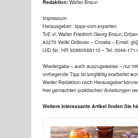
Redaktion:
Walter Braun
Impressum
Herausgeber: tipps-vom-experten
TvE vl. Walter Friedrich Georg Braun, Drljan
43270 Veliki Grđevac – Croatia – Email: gl
UID-Nr.: HR 92880568110 – Tel. 0049-171
Wiedergabe – auch auszugsweise – nur mit
vorliegende Tipp ist sorgfältig erarbeitet
Weder Redaktion noch Herausgeber können 
hier gemachten praktischen Anleitungen re
Weitere interessante Artikel finden Sie hi