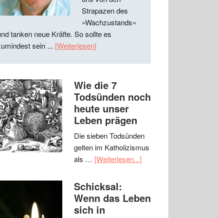
Strapazen des
»Wachzustands«
und tanken neue Kräfte. So sollte es
zumindest sein ...
[Weiterlesen]
Wie die 7
Todsünden noch
heute unser
Leben prägen
Die sieben Todsünden
gelten im Katholizismus
als …
[Weiterlesen...]
Schicksal:
Wenn das Leben
sich in