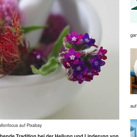
gan
auf
 Monfocus auf Pixabay
ehende Tradition bei der Heilung und Linderung von