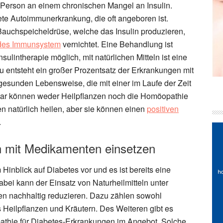
e Person an einem chronischen Mangel an Insulin.
ete Autoimmunerkrankung, die oft angeboren ist.
Bauchspeicheldrüse, welche das Insulin produzieren,
ndes Immunsystem
vernichtet. Eine Behandlung ist
sulintherapie möglich, mit natürlichen Mitteln ist eine
u entsteht ein großer Prozentsatz der Erkrankungen mit
gesunden Lebensweise, die mit einer im Laufe der Zeit
war können weder Heilpflanzen noch die Homöopathie
 natürlich heilen, aber sie können einen
positiven
.
on mit Medikamenten einsetzen
 Hinblick auf Diabetes vor und es ist bereits eine
ei kann der Einsatz von Naturheilmitteln unter
 nachhaltig reduzieren. Dazu zählen sowohl
 Heilpflanzen und Kräutern. Des Weiteren gibt es
pathie für Diabetes-Erkrankungen im Angebot. Solche