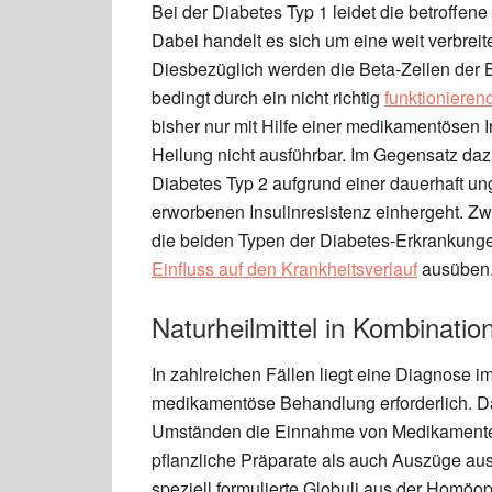
Bei der Diabetes Typ 1 leidet die betroffen
Dabei handelt es sich um eine weit verbreit
Diesbezüglich werden die Beta-Zellen der 
bedingt durch ein nicht richtig
funktioniere
bisher nur mit Hilfe einer medikamentösen In
Heilung nicht ausführbar. Im Gegensatz daz
Diabetes Typ 2 aufgrund einer dauerhaft un
erworbenen Insulinresistenz einhergeht. Z
die beiden Typen der Diabetes-Erkrankungen
Einfluss auf den Krankheitsverlauf
ausüben
Naturheilmittel in Kombinati
In zahlreichen Fällen liegt eine Diagnose im
medikamentöse Behandlung erforderlich. Dab
Umständen die Einnahme von Medikamenten
pflanzliche Präparate als auch Auszüge aus
speziell formulierte Globuli aus der Homöo