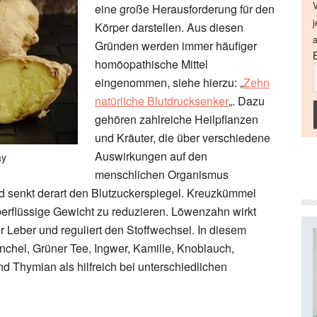
V
eine große Herausforderung für den
j
Körper darstellen. Aus diesen
a
Gründen werden immer häufiger
homöopathische Mittel
eingenommen, siehe hierzu: „
Zehn
natürliche Blutdrucksenker
„. Dazu
gehören zahlreiche Heilpflanzen
und Kräuter, die über verschiedene
Auswirkungen auf den
ay
menschlichen Organismus
nd senkt derart den Blutzuckerspiegel. Kreuzkümmel
überflüssige Gewicht zu reduzieren. Löwenzahn wirkt
er Leber und reguliert den Stoffwechsel. In diesem
nchel, Grüner Tee, Ingwer, Kamille, Knoblauch,
d Thymian als hilfreich bei unterschiedlichen