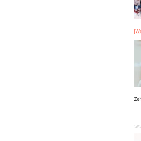
[We
Zei