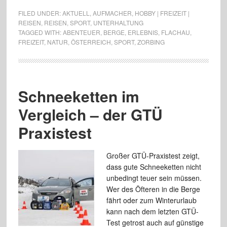
FILED UNDER:
AKTUELL
,
AUFMACHER
,
HOBBY | FREIZEIT |
REISEN
,
REISEN
,
SPORT
,
UNTERHALTUNG
TAGGED WITH:
ABENTEUER
,
BERGE
,
ERLEBNIS
,
FLACHAU
,
FREIZEIT
,
NATUR
,
ÖSTERREICH
,
SPORT
,
ZORBING
Schneeketten im
Vergleich – der GTÜ
Praxistest
Großer GTÜ-Praxistest zeigt,
dass gute Schneeketten nicht
unbedingt teuer sein müssen.
Wer des Öfteren in die Berge
fährt oder zum Winterurlaub
kann nach dem letzten GTÜ-
Test getrost auch auf günstige