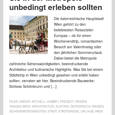
unbedingt erleben sollten
Die österreichische Hauptstadt
Wien gehört zu den
beliebtesten Reisezielen
Europas – ob für einen
Wochenendtrip, romantischen
Besuch am Valentinstag oder
den jährlichen Sommerurlaub.
Dabei bietet die Metropole
zahlreiche Sehenswürdigkeiten, beeindruckende
Architektur und kulinarische Highlights. Was Sie bei einem
Städtetrip in Wien unbedingt gesehen und erlebt haben
sollten, verraten wir hier. Beeindruckende Bauwerke:
Schloss Schönbrunn und […]
FILED UNDER:
AKTUELL
,
HOBBY | FREIZEIT | REISEN
TAGGED WITH:
ARCHITEKTUR
,
AUSTRIA
,
ÖSTERREICH
,
REISEN
,
SEHENSWÜRDIGKEITEN
,
STADT
,
STÄDTEREISE
,
URLAUB
,
WIEN