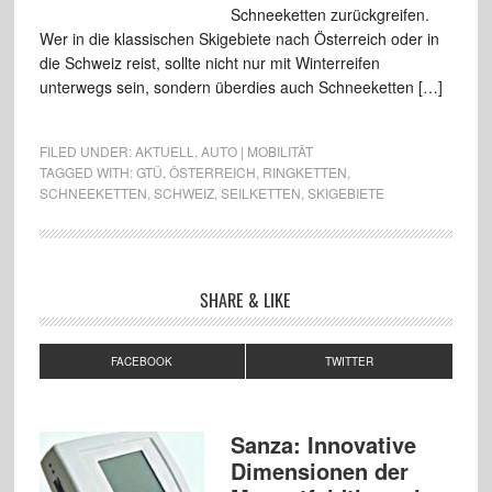
Schneeketten zurückgreifen.
Wer in die klassischen Skigebiete nach Österreich oder in
die Schweiz reist, sollte nicht nur mit Winterreifen
unterwegs sein, sondern überdies auch Schneeketten […]
FILED UNDER:
AKTUELL
,
AUTO | MOBILITÄT
TAGGED WITH:
GTÜ
,
ÖSTERREICH
,
RINGKETTEN
,
SCHNEEKETTEN
,
SCHWEIZ
,
SEILKETTEN
,
SKIGEBIETE
SHARE & LIKE
FACEBOOK
TWITTER
Sanza: Innovative
Dimensionen der