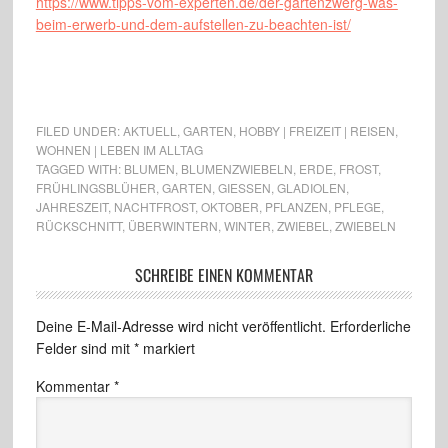
https://www.tipps-vom-experten.de/der-gartenzwerg-was-
beim-erwerb-und-dem-aufstellen-zu-beachten-ist/
FILED UNDER:
AKTUELL
,
GARTEN
,
HOBBY | FREIZEIT | REISEN
,
WOHNEN | LEBEN IM ALLTAG
TAGGED WITH:
BLUMEN
,
BLUMENZWIEBELN
,
ERDE
,
FROST
,
FRÜHLINGSBLÜHER
,
GARTEN
,
GIESSEN
,
GLADIOLEN
,
JAHRESZEIT
,
NACHTFROST
,
OKTOBER
,
PFLANZEN
,
PFLEGE
,
RÜCKSCHNITT
,
ÜBERWINTERN
,
WINTER
,
ZWIEBEL
,
ZWIEBELN
SCHREIBE EINEN KOMMENTAR
Deine E-Mail-Adresse wird nicht veröffentlicht.
Erforderliche
Felder sind mit
*
markiert
Kommentar
*