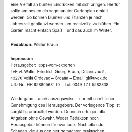
eine Vielfalt an bunten Eindrücken mit sich bringen. Hierfür
sollte am besten ein sogenannter Gartenplan erstellt
werden. So können Blumen und Pflanzen je nach
Jahreszeit gepflanzt werden, um rechtzeitig zu blühen. Ein
Garten macht einfach Spaß – und das auch im Winter.
Redaktion:
Walter Braun
Impressum
Herausgeber: tipps-vom-experten
TvE vl. Walter Friedrich Georg Braun, Drljanovac 5,
43270 Veliki Grđevac – Croatia – Email: gl@tivex.de
UID-Nr.: HR 92880568110 – Tel. 0049-171-5282838
Wiedergabe – auch auszugsweise – nur mit schriftlicher
Genehmigung des Herausgebers. Der vorliegende Tipp ist
sorgfältig erarbeitet worden. Dennoch erfolgen alle
Angaben ohne Gewähr. Weder Redaktion noch
Herausgeber können für eventuelle Nachteile oder
Schäden, die aus den hier gemachten praktischen