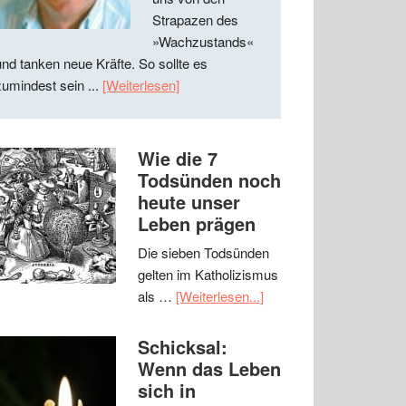
Strapazen des
»Wachzustands«
und tanken neue Kräfte. So sollte es
zumindest sein ...
[Weiterlesen]
Wie die 7
Todsünden noch
heute unser
Leben prägen
Die sieben Todsünden
gelten im Katholizismus
als …
[Weiterlesen...]
Schicksal:
Wenn das Leben
sich in