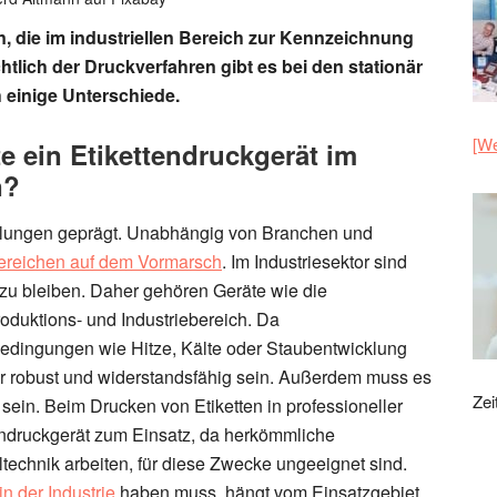
n, die im industriellen Bereich zur Kennzeichnung
tlich der Druckverfahren gibt es bei den stationär
 einige Unterschiede.
[We
e ein Etikettendruckgerät im
n?
cklungen geprägt. Unabhängig von Branchen und
Bereichen auf dem Vormarsch
. Im Industriesektor sind
zu bleiben. Daher gehören Geräte wie die
oduktions- und Industriebereich. Da
Bedingungen wie Hitze, Kälte oder Staubentwicklung
hr robust und widerstandsfähig sein. Außerdem muss es
Zei
n. Beim Drucken von Etiketten in professioneller
tendruckgerät zum Einsatz, da herkömmliche
hltechnik arbeiten, für diese Zwecke ungeeignet sind.
in der Industrie
haben muss, hängt vom Einsatzgebiet