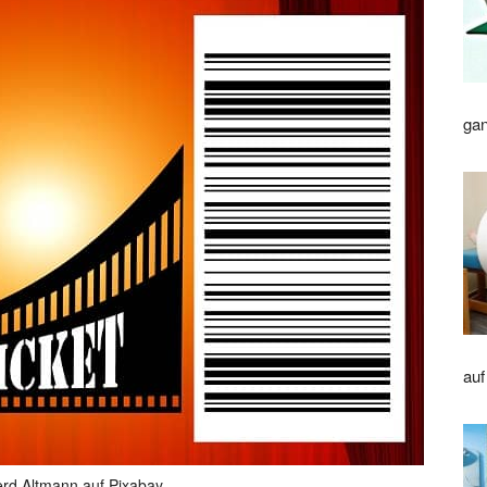
gan
auf
erd Altmann auf Pixabay