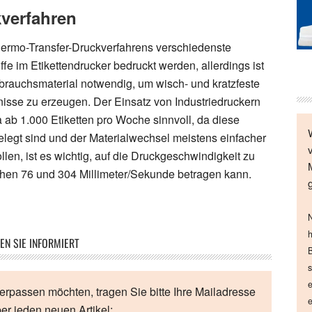
verfahren
hermo-Transfer-Druckverfahrens verschiedenste
ffe im Etikettendrucker bedruckt werden, allerdings ist
erbrauchsmaterial notwendig, um wisch- und kratzfeste
isse zu erzeugen. Der Einsatz von Industriedruckern
ab 1.000 Etiketten pro Woche sinnvoll, da diese
legt sind und der Materialwechsel meistens einfacher
llen, ist es wichtig, auf die Druckgeschwindigkeit zu
hen 76 und 304 Millimeter/Sekunde betragen kann.
N
h
EN SIE INFORMIERT
B
s
e
erpassen möchten, tragen Sie bitte Ihre Mailadresse
e
ber jeden neuen Artikel: