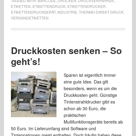
TAGGED WITH:
BARCODE
,
DRUCKEN
,
DRUCKVERFAHREN
,
ETIKETTEN
,
ETIKETTENDRUCK
,
ETIKETTENDRUCKER
,
ETIKETTENDRUCKGERÄT
,
INDUSTRIE
,
THERMO-DIREKT-DRUCK
,
VERSANDETIKETTEN
Druckkosten senken – So
geht’s!
Sparen ist eigentlich immer
eine gute Idee. Das gilt
besonders, wenn es um die
Druckkosten geht. Günstige
Tintenstrahldrucker gibt es
schon ab 30 Euro, die
praktischen
Multifunktionsgeräte bereits ab
50 Euro. Im Lieferumfang sind Software und
Tintenpatronen meist enthalten. Doch häufig haben diese