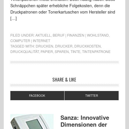
Schnäppchen später erhebliche Folgekosten, denn die
Druckpatronen oder Tonerkartuschen vom Hersteller sind
[…]
FILED UNDER:
AKTUELL
,
BERUF | FINANZEN | WOHLSTAND
,
COMPUTER | INTERNET
TAGGED WITH:
DRUCKEN
,
DRUCKER
,
DRUCKKOSTEN
,
DRUCKQUALITÄT
,
PAPIER
,
SPAREN
,
TINTE
,
TINTENPATRONE
SHARE & LIKE
FACEBOOK
TWITTER
Sanza: Innovative
Dimensionen der