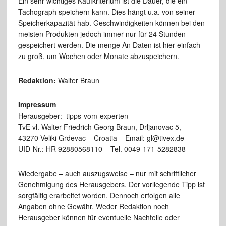
Ein sehr wichtiges Kaufkriterium ist die Dauer, die ein
Tachograph speichern kann. Dies hängt u.a. von seiner
Speicherkapazität hab. Geschwindigkeiten können bei den
meisten Produkten jedoch immer nur für 24 Stunden
gespeichert werden. Die menge An Daten ist hier einfach
zu groß, um Wochen oder Monate abzuspeichern.
Redaktion:
Walter Braun
Impressum
Herausgeber: tipps-vom-experten
TvE vl. Walter Friedrich Georg Braun, Drljanovac 5,
43270 Veliki Grđevac – Croatia – Email: gl@tivex.de
UID-Nr.: HR 92880568110 – Tel. 0049-171-5282838
Wiedergabe – auch auszugsweise – nur mit schriftlicher
Genehmigung des Herausgebers. Der vorliegende Tipp ist
sorgfältig erarbeitet worden. Dennoch erfolgen alle
Angaben ohne Gewähr. Weder Redaktion noch
Herausgeber können für eventuelle Nachteile oder