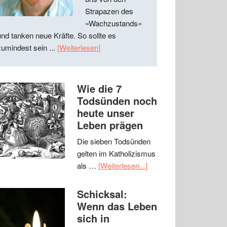
Strapazen des
»Wachzustands«
und tanken neue Kräfte. So sollte es
zumindest sein ...
[Weiterlesen]
Wie die 7
Todsünden noch
heute unser
Leben prägen
Die sieben Todsünden
gelten im Katholizismus
als …
[Weiterlesen...]
Schicksal:
Wenn das Leben
sich in