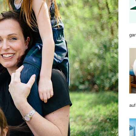
gan
auf