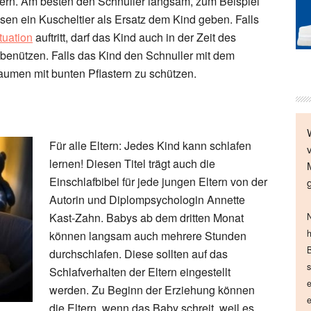
gern. Am besten den Schnuller langsam, zum Beispiel
sen ein Kuscheltier als Ersatz dem Kind geben. Falls
tuation
auftritt, darf das Kind auch in der Zeit des
enützen. Falls das Kind den Schnuller mit dem
aumen mit bunten Pflastern zu schützen.
Für alle Eltern: Jedes Kind kann schlafen
lernen! Diesen Titel trägt auch die
Einschlafbibel für jede jungen Eltern von der
Autorin und Diplompsychologin Annette
Kast-Zahn. Babys ab dem dritten Monat
N
h
können langsam auch mehrere Stunden
B
durchschlafen. Diese sollten auf das
s
Schlafverhalten der Eltern eingestellt
e
werden. Zu Beginn der Erziehung können
e
die Eltern, wenn das Baby schreit, weil es