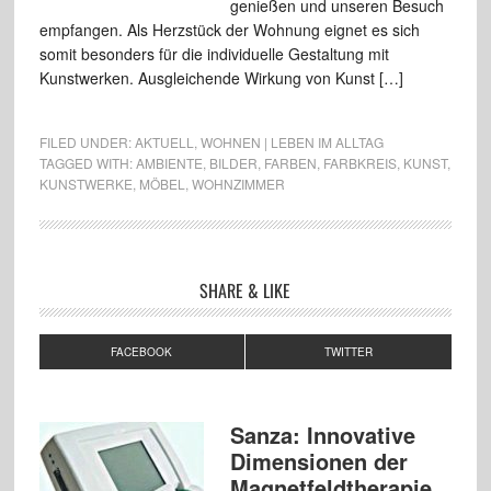
genießen und unseren Besuch
empfangen. Als Herzstück der Wohnung eignet es sich
somit besonders für die individuelle Gestaltung mit
Kunstwerken. Ausgleichende Wirkung von Kunst […]
FILED UNDER:
AKTUELL
,
WOHNEN | LEBEN IM ALLTAG
TAGGED WITH:
AMBIENTE
,
BILDER
,
FARBEN
,
FARBKREIS
,
KUNST
,
KUNSTWERKE
,
MÖBEL
,
WOHNZIMMER
SHARE & LIKE
FACEBOOK
TWITTER
Sanza: Innovative
Dimensionen der
Magnetfeldtherapie