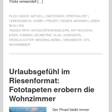
Tricks verwandelt […]
FILED UNDER:
AKTUELL
,
EMOTIONEN | SPIRITUALITÄT |
LEBENSZWECK
,
HOBBY | FREIZEIT | REISEN
,
WOHNEN | LEBEN
IM ALLTAG
TAGGED WITH:
ANTIQUITÄTENHÄNDLERN
,
ART NOUVEAU
,
EISEN
,
FORMEN
,
GEOMETRIE
,
GLAS
,
JUGENDSTIL
,
KRONLEUCHTER
,
MESSING
,
MÖBEL
,
ORNAMENTE
,
STIL
,
WOHNZIMMER
Urlaubsgefühl im
Riesenformat:
Fototapeten erobern die
Wohnzimmer
Der Pinsel bleibt immer