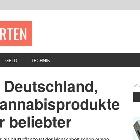
ERTEN
GELD
TECHNIK
 Deutschland,
Cannabisprodukte
 beliebter
 als Nutzpflanze ist der Menschheit schon einige