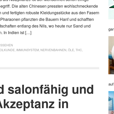
egriff. Die alten Chinesen pressten wohlschmeckende
und fertigten robuste Kleidungsstücke aus den Fasern
 Pharaonen pflanzten die Bauern Hanf und schafften
schaften entlang des Nils, wo heute nur Sand und
gan
 In Indien ist […]
AUSSEHEN
EILKUNDE
,
IMMUNSYSTEM
,
NERVENBAHNEN
,
ÖLE
,
THC
,
d salonfähig und
auf
 Akzeptanz in