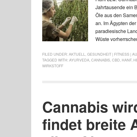
Jahrtausende ein B
Öle aus den Samen 
an. Im Ägypten der
paradiesische Land
Wüste vorherrschen.
FILED UNDER:
AKTUELL
,
GESUNDHEIT | FITNESS | 
TAGGED WITH:
AYURVEDA
,
CANNABIS
,
CBD
,
HANF
,
H
WIRKSTOFF
Cannabis wir
findet breite