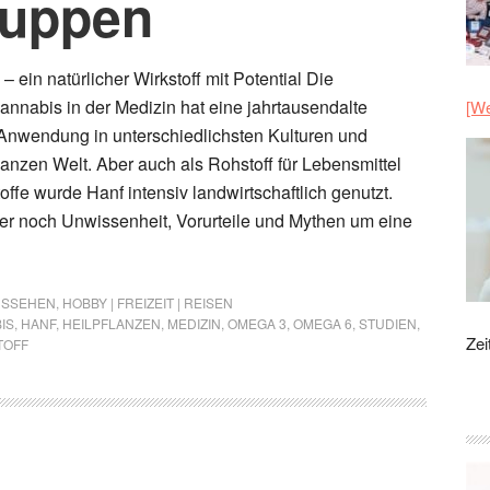
ruppen
 ein natürlicher Wirkstoff mit Potential Die
nabis in der Medizin hat eine jahrtausendalte
[We
 Anwendung in unterschiedlichsten Kulturen und
anzen Welt. Aber auch als Rohstoff für Lebensmittel
ffe wurde Hanf intensiv landwirtschaftlich genutzt.
er noch Unwissenheit, Vorurteile und Mythen um eine
AUSSEHEN
,
HOBBY | FREIZEIT | REISEN
IS
,
HANF
,
HEILPFLANZEN
,
MEDIZIN
,
OMEGA 3
,
OMEGA 6
,
STUDIEN
,
Zei
TOFF