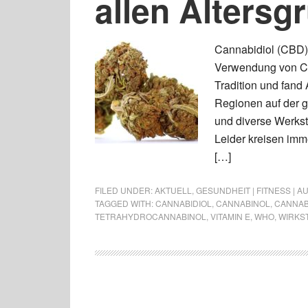
allen Altersg
Cannabidiol (CBD) –
Verwendung von Can
Tradition und fand
Regionen auf der g
und diverse Werksto
Leider kreisen imm
[…]
FILED UNDER:
AKTUELL
,
GESUNDHEIT | FITNESS | 
TAGGED WITH:
CANNABIDIOL
,
CANNABINOL
,
CANNAB
TETRAHYDROCANNABINOL
,
VITAMIN E
,
WHO
,
WIRKS