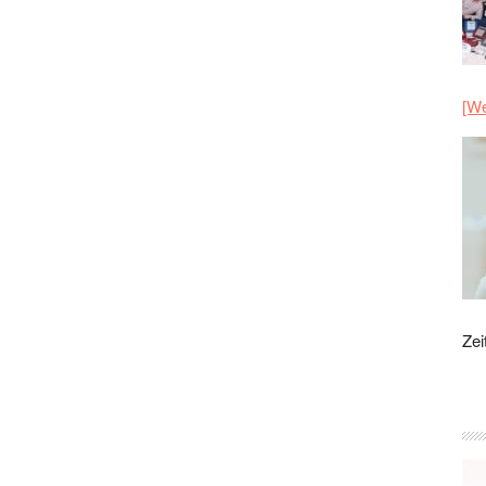
[We
Zei