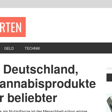
ERTEN
GELD
TECHNIK
 Deutschland,
Cannabisprodukte
 beliebter
 als Nutzpflanze ist der Menschheit schon einige