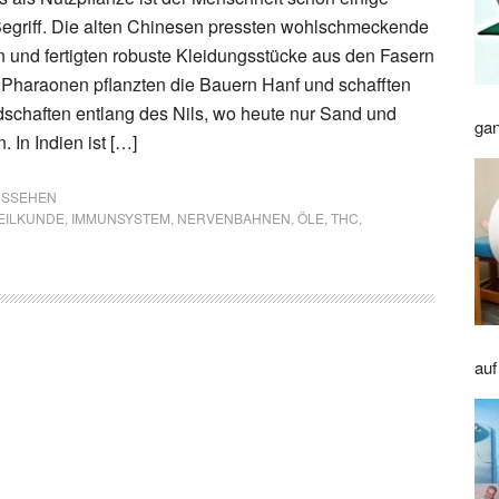
egriff. Die alten Chinesen pressten wohlschmeckende
und fertigten robuste Kleidungsstücke aus den Fasern
 Pharaonen pflanzten die Bauern Hanf und schafften
schaften entlang des Nils, wo heute nur Sand und
gan
 In Indien ist […]
AUSSEHEN
EILKUNDE
,
IMMUNSYSTEM
,
NERVENBAHNEN
,
ÖLE
,
THC
,
auf