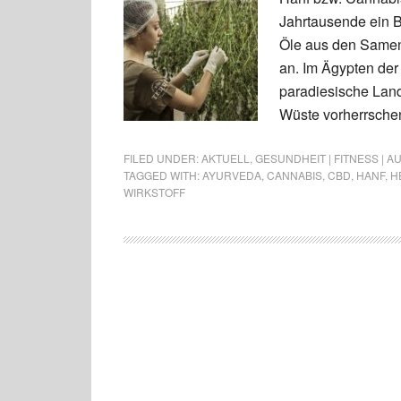
Jahrtausende ein B
Öle aus den Samen 
an. Im Ägypten der
paradiesische Land
Wüste vorherrschen.
FILED UNDER:
AKTUELL
,
GESUNDHEIT | FITNESS | 
TAGGED WITH:
AYURVEDA
,
CANNABIS
,
CBD
,
HANF
,
H
WIRKSTOFF