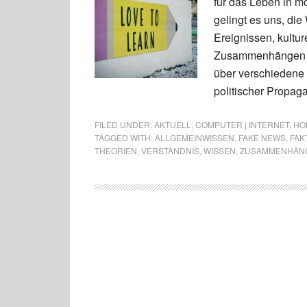
für das Leben in m
gelingt es uns, die
Ereignissen, kultu
Zusammenhängen zu
über verschiedene
politischer Propaga
FILED UNDER:
AKTUELL
,
COMPUTER | INTERNET
,
HOB
TAGGED WITH:
ALLGEMEINWISSEN
,
FAKE NEWS
,
FAK
THEORIEN
,
VERSTÄNDNIS
,
WISSEN
,
ZUSAMMENHÄN