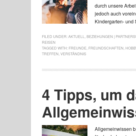
durch unsere Arbeit
jedoch auch vorei
Kindergarten- und S
FILED UNDER:
AKTUELL
,
BEZIEHUNGEN | PARTNERSU
REISEN
TAGGED WITH:
FREUNDE
,
FREUNDSCHAFTEN
,
HOBB
TREFFEN
,
VERSTÄNDNIS
4 Tipps, um 
Allgemeinwis
Allgemeinwissen b