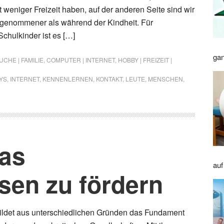
 weniger Freizeit haben, auf der anderen Seite sind wir
ngenommener als während der Kindheit. Für
chulkinder ist es […]
gan
CHE | FAMILIE
,
COMPUTER | INTERNET
,
HOBBY | FREIZEIT |
YS
,
INTERNET
,
KENNENLERNEN
,
KONTAKT
,
LEUTE
,
MENSCHEN
,
das
auf
sen zu fördern
ildet aus unterschiedlichen Gründen das Fundament