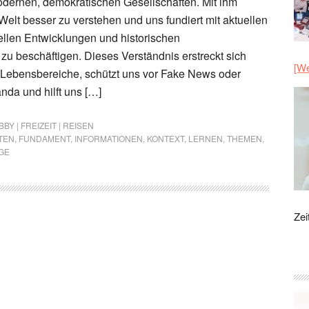
odernen, demokratischen Gesellschaften. Mit ihm
 Welt besser zu verstehen und uns fundiert mit aktuellen
rellen Entwicklungen und historischen
 beschäftigen. Dieses Verständnis erstreckt sich
[We
 Lebensbereiche, schützt uns vor Fake News oder
nda und hilft uns […]
BY | FREIZEIT | REISEN
TEN
,
FUNDAMENT
,
INFORMATIONEN
,
KONTEXT
,
LERNEN
,
THEMEN
,
GE
Zei