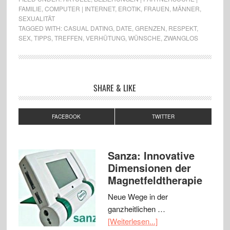
FAMILIE
,
COMPUTER | INTERNET
,
EROTIK
,
FRAUEN
,
MÄNNER
,
SEXUALITÄT
TAGGED WITH:
CASUAL DATING
,
DATE
,
GRENZEN
,
RESPEKT
,
SEX
,
TIPPS
,
TREFFEN
,
VERHÜTUNG
,
WÜNSCHE
,
ZWANGLOS
SHARE & LIKE
FACEBOOK
TWITTER
Sanza: Innovative
Dimensionen der
Magnetfeldtherapie
Neue Wege in der
ganzheitlichen …
[Weiterlesen...]