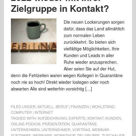
Zielgruppe in Kontakt?
Die neuen Lockerungen sorgen
dafür, dass das Land allmählich
zum normalen Leben
zurückkehrt. So bieten sich
vielfältige Möglichkeiten, Ihre
Kunden und Leads in aller
Ruhe wieder anzusprechen.
Aber seien Sie auf der Hut,
denn die Fehlzeiten waren wegen Kollegen in Quarantäne
noch nie so hoch! Direkt wieder loslegen oder noch
abwarten Alle sind weiterhin vorsichtig […]
FILED UNDER:
AKTUELL
,
BERUF | FINANZEN | WOHLSTAND
,
COMPUTER | INTERNET
TAGGED WITH:
AUFZEICHNUNG
,
EXPERTE
,
KONTAKT
,
KUNDEN
,
ONLINE-PODIUM
,
PRÄSENTATION
,
QUARANTÄNE
,
UNTERNEHMEN
,
UNTERNEHMER
,
VORTRAG
,
WEBINAR-
SOFTWARE
,
WEBINARE
,
WORKSHOP
,
ZIELGRUPPE
,
ZUSCHAUER