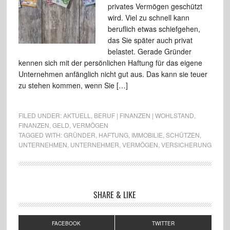
privates Vermögen geschützt
wird. Viel zu schnell kann
beruflich etwas schiefgehen,
das Sie später auch privat
belastet. Gerade Gründer
kennen sich mit der persönlichen Haftung für das eigene
Unternehmen anfänglich nicht gut aus. Das kann sie teuer
zu stehen kommen, wenn Sie […]
FILED UNDER:
AKTUELL
,
BERUF | FINANZEN | WOHLSTAND
,
FINANZEN
,
GELD
,
VERMÖGEN
TAGGED WITH:
GRÜNDER
,
HAFTUNG
,
IMMOBILIE
,
SCHÜTZEN
,
UNTERNEHMEN
,
UNTERNEHMER
,
VERMÖGEN
,
VERSICHERUNG
SHARE & LIKE
FACEBOOK
TWITTER