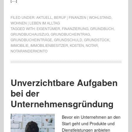
[…]
FILED UNDER:
AKTUELL
,
BERUF | FINANZEN | WOHLSTAND
,
WOHNEN | LEBEN IM ALLTAG
TAGGED WITH:
EIGENTÜMER
,
FINANZIERUNG
,
GRUNDBUCH
,
GRUNDBUCHAUSZUG
,
GRUNDBUCHEINTRAG
,
GRUNDBUCHEINTRÄGE
,
GRUNDSCHULD
,
GRUNDSTÜCK
,
IMMOBILIE
,
IMMOBILIENBESITZER
,
KOSTEN
,
NOTAR
,
NOTARANDERKONTO
Unverzichtbare Aufgaben
bei der
Unternehmensgründung
Bevor ein Unternehmen an den
Start geht und Produkte und
Dienstleistungen anbieten