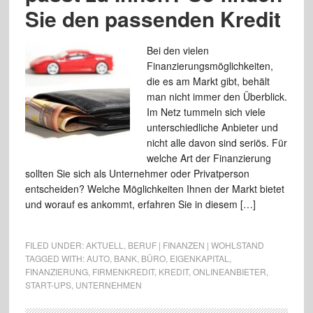
Sie den passenden Kredit
Bei den vielen
Finanzierungsmöglichkeiten,
die es am Markt gibt, behält
man nicht immer den Überblick.
Im Netz tummeln sich viele
unterschiedliche Anbieter und
nicht alle davon sind seriös. Für
welche Art der Finanzierung
sollten Sie sich als Unternehmer oder Privatperson
entscheiden? Welche Möglichkeiten Ihnen der Markt bietet
und worauf es ankommt, erfahren Sie in diesem […]
FILED UNDER:
AKTUELL
,
BERUF | FINANZEN | WOHLSTAND
TAGGED WITH:
AUTO
,
BANK
,
BÜRO
,
EIGENKAPITAL
,
FINANZIERUNG
,
FIRMENKREDIT
,
KREDIT
,
ONLINEANBIETER
,
START-UPS
,
UNTERNEHMEN