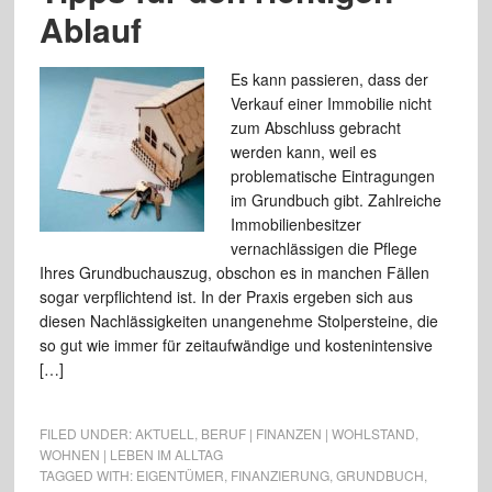
Ablauf
Es kann passieren, dass der
Verkauf einer Immobilie nicht
zum Abschluss gebracht
werden kann, weil es
problematische Eintragungen
im Grundbuch gibt. Zahlreiche
Immobilienbesitzer
vernachlässigen die Pflege
Ihres Grundbuchauszug, obschon es in manchen Fällen
sogar verpflichtend ist. In der Praxis ergeben sich aus
diesen Nachlässigkeiten unangenehme Stolpersteine, die
so gut wie immer für zeitaufwändige und kostenintensive
[…]
FILED UNDER:
AKTUELL
,
BERUF | FINANZEN | WOHLSTAND
,
WOHNEN | LEBEN IM ALLTAG
TAGGED WITH:
EIGENTÜMER
,
FINANZIERUNG
,
GRUNDBUCH
,