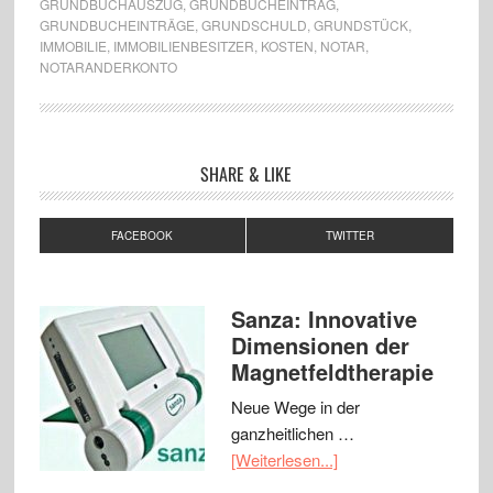
GRUNDBUCHAUSZUG
,
GRUNDBUCHEINTRAG
,
GRUNDBUCHEINTRÄGE
,
GRUNDSCHULD
,
GRUNDSTÜCK
,
IMMOBILIE
,
IMMOBILIENBESITZER
,
KOSTEN
,
NOTAR
,
NOTARANDERKONTO
SHARE & LIKE
FACEBOOK
TWITTER
Sanza: Innovative
Dimensionen der
Magnetfeldtherapie
Neue Wege in der
ganzheitlichen …
[Weiterlesen...]