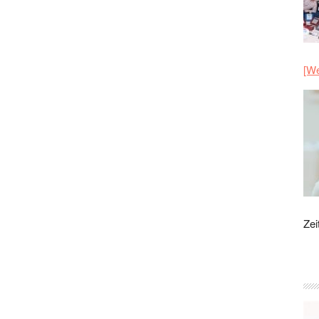
[We
Zei