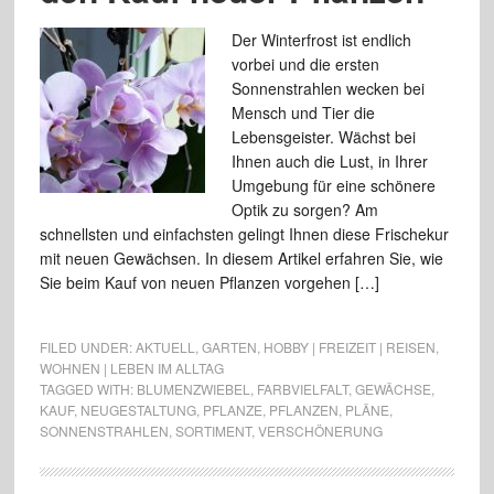
Der Winterfrost ist endlich
vorbei und die ersten
Sonnenstrahlen wecken bei
Mensch und Tier die
Lebensgeister. Wächst bei
Ihnen auch die Lust, in Ihrer
Umgebung für eine schönere
Optik zu sorgen? Am
schnellsten und einfachsten gelingt Ihnen diese Frischekur
mit neuen Gewächsen. In diesem Artikel erfahren Sie, wie
Sie beim Kauf von neuen Pflanzen vorgehen […]
FILED UNDER:
AKTUELL
,
GARTEN
,
HOBBY | FREIZEIT | REISEN
,
WOHNEN | LEBEN IM ALLTAG
TAGGED WITH:
BLUMENZWIEBEL
,
FARBVIELFALT
,
GEWÄCHSE
,
KAUF
,
NEUGESTALTUNG
,
PFLANZE
,
PFLANZEN
,
PLÄNE
,
SONNENSTRAHLEN
,
SORTIMENT
,
VERSCHÖNERUNG