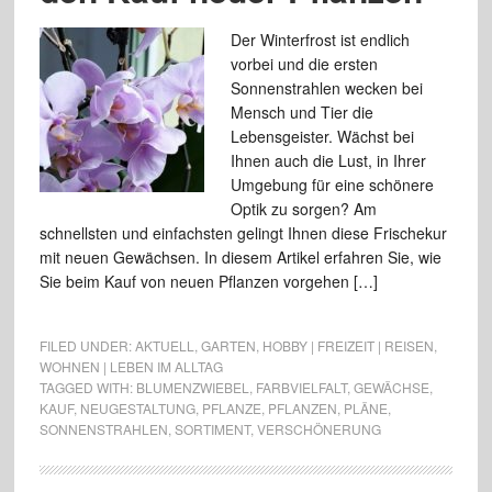
Der Winterfrost ist endlich
vorbei und die ersten
Sonnenstrahlen wecken bei
Mensch und Tier die
Lebensgeister. Wächst bei
Ihnen auch die Lust, in Ihrer
Umgebung für eine schönere
Optik zu sorgen? Am
schnellsten und einfachsten gelingt Ihnen diese Frischekur
mit neuen Gewächsen. In diesem Artikel erfahren Sie, wie
Sie beim Kauf von neuen Pflanzen vorgehen […]
FILED UNDER:
AKTUELL
,
GARTEN
,
HOBBY | FREIZEIT | REISEN
,
WOHNEN | LEBEN IM ALLTAG
TAGGED WITH:
BLUMENZWIEBEL
,
FARBVIELFALT
,
GEWÄCHSE
,
KAUF
,
NEUGESTALTUNG
,
PFLANZE
,
PFLANZEN
,
PLÄNE
,
SONNENSTRAHLEN
,
SORTIMENT
,
VERSCHÖNERUNG