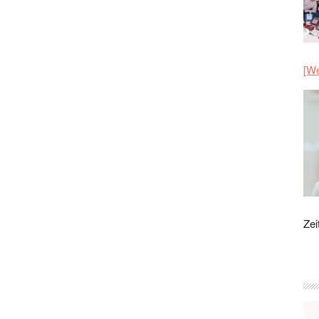
[We
Zei