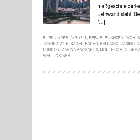
maßgeschneiderten 
Leinwand steht. Ber
[…]
FILED UNDER:
AKTUELL
,
BERUF | FINANZEN | WOHL
TAGGED WITH:
BADEN-BADEN
,
BELLAGIO
,
CASINO
,
C
LONDON
,
MARINA BAY SANDS
,
MONTE CARLO
,
NERV
WELT
,
ZOCKER