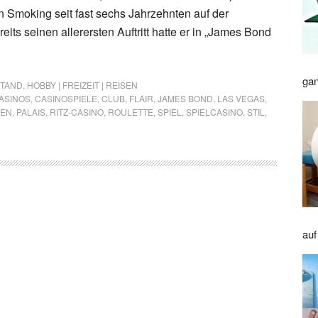
Smoking seit fast sechs Jahrzehnten auf der
eits seinen allerersten Auftritt hatte er in „James Bond
gan
STAND
,
HOBBY | FREIZEIT | REISEN
ASINOS
,
CASINOSPIELE
,
CLUB
,
FLAIR
,
JAMES BOND
,
LAS VEGAS
,
EN
,
PALAIS
,
RITZ-CASINO
,
ROULETTE
,
SPIEL
,
SPIELCASINO
,
STIL
,
auf