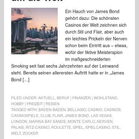
Ein Hauch von James Bond
gehört dazu: Die schönsten
Casinos der Welt zeichnen sich
durch Stil und Flair, aber auch
ein leichtes Prickeln der Nerven
schon beim Eintritt aus – etwas,
wofür der fiktive Meisterspion
im maßgeschneiderten
Smoking seit fast sechs Jahrzehnten auf der Leinwand
steht. Bereits seinen allerersten Auftritt hatte er in „James
Bond […]
FILED UNDER:
AKTUELL
,
BERUF | FINANZEN | WOHLSTAND
,
HOBBY | FREIZEIT | REISEN
TAGGED WITH:
BADEN-BADEN
,
BELLAGIO
,
CASINO
,
CASINOS
,
CASINOSPIELE
,
CLUB
,
FLAIR
,
JAMES BOND
,
LAS VEGAS
,
LONDON
,
MARINA BAY SANDS
,
MONTE CARLO
,
NERVEN
,
PALAIS
,
RITZ-CASINO
,
ROULETTE
,
SPIEL
,
SPIELCASINO
,
STIL
,
WELT
,
ZOCKER