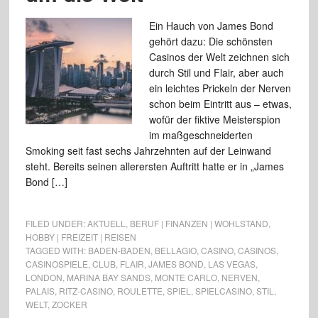
Ein Hauch von James Bond
gehört dazu: Die schönsten
Casinos der Welt zeichnen sich
durch Stil und Flair, aber auch
ein leichtes Prickeln der Nerven
schon beim Eintritt aus – etwas,
wofür der fiktive Meisterspion
im maßgeschneiderten
Smoking seit fast sechs Jahrzehnten auf der Leinwand
steht. Bereits seinen allerersten Auftritt hatte er in „James
Bond […]
FILED UNDER:
AKTUELL
,
BERUF | FINANZEN | WOHLSTAND
,
HOBBY | FREIZEIT | REISEN
TAGGED WITH:
BADEN-BADEN
,
BELLAGIO
,
CASINO
,
CASINOS
,
CASINOSPIELE
,
CLUB
,
FLAIR
,
JAMES BOND
,
LAS VEGAS
,
LONDON
,
MARINA BAY SANDS
,
MONTE CARLO
,
NERVEN
,
PALAIS
,
RITZ-CASINO
,
ROULETTE
,
SPIEL
,
SPIELCASINO
,
STIL
,
WELT
,
ZOCKER