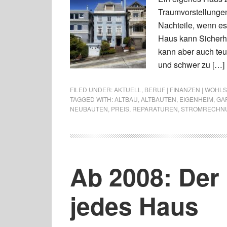
Traumvorstellungen
Nachteile, wenn es
Haus kann Sicherhe
kann aber auch teu
und schwer zu […]
FILED UNDER:
AKTUELL
,
BERUF | FINANZEN | WOHL
TAGGED WITH:
ALTBAU
,
ALTBAUTEN
,
EIGENHEIM
,
GA
NEUBAUTEN
,
PREIS
,
REPARATUREN
,
STROMRECHN
Ab 2008: Der
jedes Haus