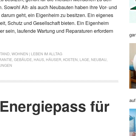
. Sowohl Alt- als auch Neubauten haben ihre Vor- und
 darum geht, ein Eigenheim zu besitzen. Ein eigenes
it, Schutz und Gesellschaft bieten. Ein Eigenheim
er sein, laufende Wartung und Reparaturen erfordern
gan
STAND
,
WOHNEN | LEBEN IM ALLTAG
RANTIE
,
GEBÄUDE
,
HAUS
,
HÄUSER
,
KOSTEN
,
LAGE
,
NEUBAU
,
UNGEN
 Energiepass für
auf