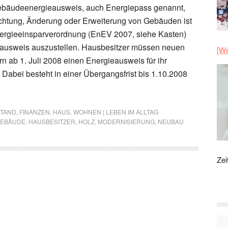
ebäudeenergieausweis, auch Energiepass genannt,
rrichtung, Änderung oder Erweiterung von Gebäuden ist
ergieeinsparverordnung (EnEV 2007, siehe Kasten)
sausweis auszustellen. Hausbesitzer müssen neuen
[We
n ab 1. Juli 2008 einen Energieausweis für ihr
Dabei besteht in einer Übergangsfrist bis 1.10.2008
STAND
,
FINANZEN
,
HAUS
,
WOHNEN | LEBEN IM ALLTAG
EBÄUDE
,
HAUSBESITZER
,
HOLZ
,
MODERNISIERUNG
,
NEUBAU
Zei