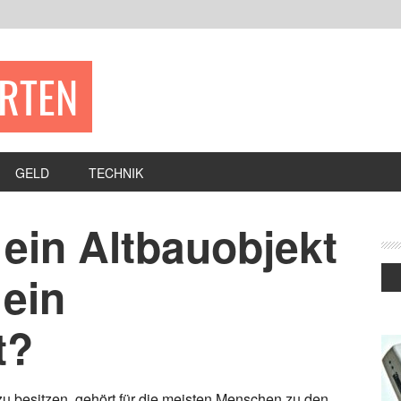
ERTEN
GELD
TECHNIK
, ein Altbauobjekt
 ein
t?
u besitzen, gehört für die meisten Menschen zu den